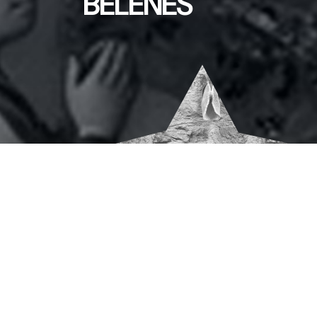
BELENES
Covaleda