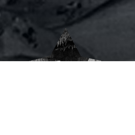
Ólvega