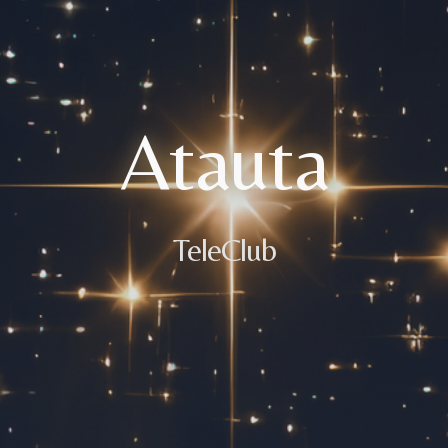
Atauta
TeleClub