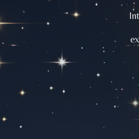
In
ex