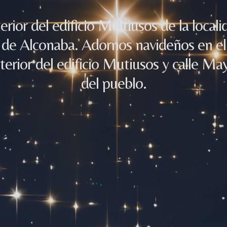
terior del edificio Multiusos de la locali
de Alconaba. Adornos navideños en el
terior del edificio Mutiusos y calle Ma
del pueblo.