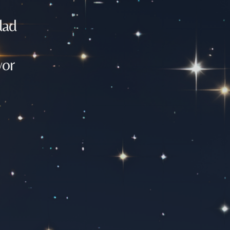
dad
yor