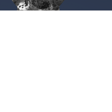
San Leonardo de Yagüe
Iglesia Parroquial