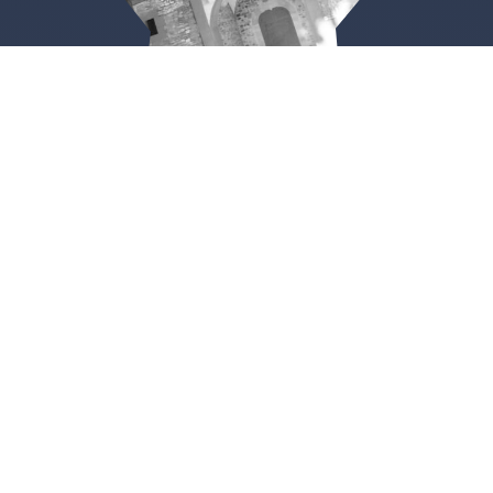
Almarza
Ermita de la Soledad
VER TODOS LOS BELENES